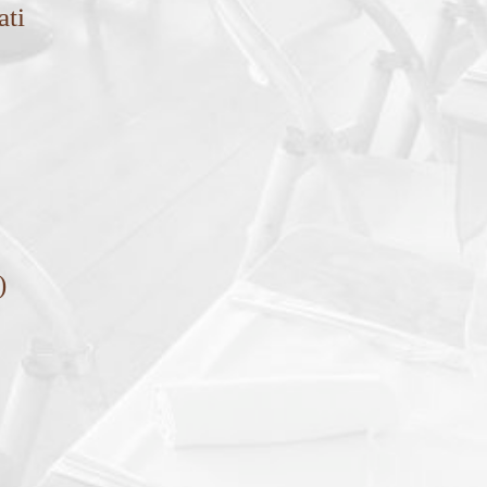
ati
)